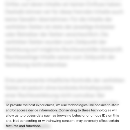
Dritter, auf deren Inhalte wir keinen Einfluss haben.
Deshalb können wir für diese fremden Inhalte auch
keine Gewähr übernehmen. Für die Inhalte der
verlinkten Seiten ist stets der jeweilige Anbieter
oder Betreiber der Seiten verantwortlich. Die
verlinkten Seiten wurden zum Zeitpunkt der
Verlinkung auf mögliche Rechtsverstöße überprüft.
Rechtswidrige Inhalte waren zum Zeitpunkt der
Verlinkung nicht erkennbar.
Eine permanente inhaltliche Kontrolle der verlinkten
Seiten ist jedoch ohne konkrete Anhaltspunkte
einer Rechtsverletzung nicht zumutbar. Bei
Bekanntwerden von Rechtsverletzungen werden
To provide the best experiences, we use technologies like cookies to store
wir derartige Links umgehend entfernen.
and/or access device information. Consenting to these technologies will
allow us to process data such as browsing behavior or unique IDs on this
site. Not consenting or withdrawing consent, may adversely affect certain
Haftung für Inhalte
features and functions.