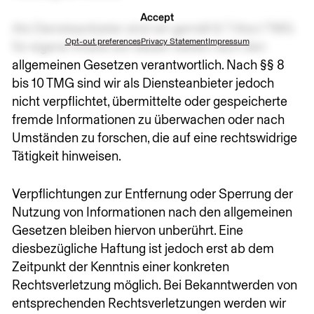
Accept
Als Diensteanbieter sind wir gemäß § 7 Abs.1 TMG
Opt-out preferences
Privacy Statement
Impressum
für eigene Inhalte auf diesen Seiten nach den
allgemeinen Gesetzen verantwortlich. Nach §§ 8
bis 10 TMG sind wir als Diensteanbieter jedoch
nicht verpflichtet, übermittelte oder gespeicherte
fremde Informationen zu überwachen oder nach
Umständen zu forschen, die auf eine rechtswidrige
Tätigkeit hinweisen.
Verpflichtungen zur Entfernung oder Sperrung der
Nutzung von Informationen nach den allgemeinen
Gesetzen bleiben hiervon unberührt. Eine
diesbezügliche Haftung ist jedoch erst ab dem
Zeitpunkt der Kenntnis einer konkreten
Rechtsverletzung möglich. Bei Bekanntwerden von
entsprechenden Rechtsverletzungen werden wir