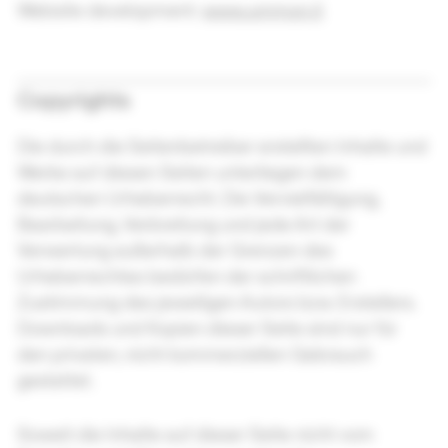
Website development:
www.ummon.it
Copyrights
Die durch die Seitenbetreiber erstellten Inhalte und
Werke auf diesen Seiten unterliegen dem
deutschen Urheberrecht. Die Vervielfältigung,
Bearbeitung, Verbreitung und jede Art der
Verwertung außerhalb der Grenzen des
Urheberrechtes bedürfen der schriftlichen
Zustimmung des jeweiligen Autors bzw. Erstellers.
Downloads und Kopien dieser Seite sind nur für
den privaten, nicht kommerziellen Gebrauch
gestattet.
Soweit die Inhalte auf dieser Seite nicht vom